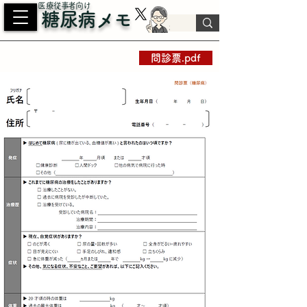
​医療従事者向け
糖尿病メモ
問診票.pdf