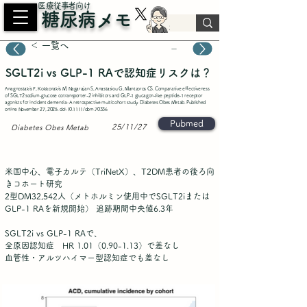
​医療従事者向け
糖尿病メモ
＜ 一覧へ
－
SGLT2i vs GLP-1 RAで認知症リスクは？
Anagnostakis F, Kokkorakis M, Nagarajan S, Anastasiou G, Mantzoros CS. Comparative effectiveness
of SGLT2 sodium-glucose cotransporter-2 inhibitors and GLP-1 glucagon-like peptide-1 receptor
agonists for incident dementia: A retrospective multicohort study. Diabetes Obes Metab. Published
online November 27, 2025. doi:10.1111/dom.70336
Pubmed
25/11/27
Diabetes Obes Metab
米国中心、電子カルテ（TriNetX）、T2DM患者の後ろ向
きコホート研究
2型DM32,542人（メトホルミン使用中でSGLT2iまたは
GLP-1 RAを新規開始） 追跡期間中央値6.3年
SGLT2i vs GLP-1 RAで、
全原因認知症 HR 1.01（0.90-1.13）で差なし
血管性・アルツハイマー型認知症でも差なし