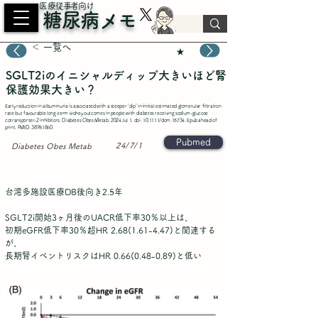
​医療従事者向け
糖尿病メモ
＜ 一覧へ
★
SGLT2iのイニシャルディップ大きいほど腎
保護効果大きい？
Early reduction in albuminuria is associated with a steeper 'dip' in initial estimated glomerular filtration
rate but favourable long-term kidney outcomes in people with diabetes receiving sodium-glucose
cotransporter-2 inhibitors. Diabetes Obes Metab. 2024 Jul 1. doi: 10.1111/dom.15734. Epub ahead of
print. PMID:
38951860
.
Pubmed
24/7/1
Diabetes Obes Metab
台湾多施設医療DB後向き2.5年
SGLT2i開始3ヶ月後のUACR低下率30％以上は、
初期eGFR低下率30％超HR
2.68(1.61-4.47)
と関連する
が、
長期腎イベントリスクはHR
0.66(0.48-0.89)
と低い