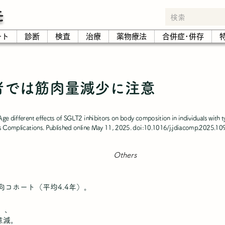
モ
ート
診断
検査
治療
薬物療法
合併症･併存
齢者では筋肉量減少に注意
ge different effects of SGLT2 inhibitors on body composition in individuals with t
tes Complications. Published online May 11, 2025. doi:10.1016/j.jdiacomp.2025.1
Others
向コホート（平均4.4年）。
1）、
有意減。