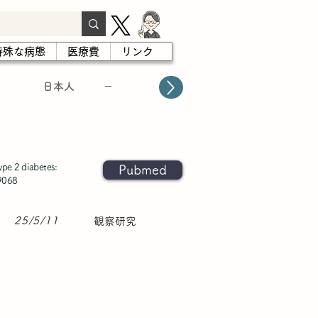
特殊な病態
医療費
リンク
日本人
－
ype 2 diabetes:
Pubmed
09068
25/5/11
観察研究