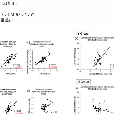
変化は相関。
間とBMI変化に関連。
肉量減少。