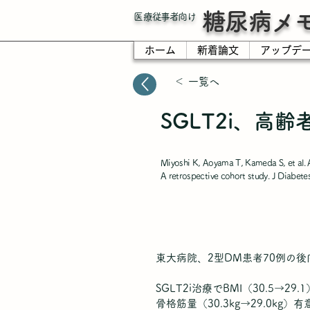
糖尿病メ
​医療従事者向け
ホーム
新着論文
アップデ
＜ 一覧へ
SGLT2i、高
Miyoshi K, Aoyama T, Kameda S, et al. A
A retrospective cohort study. J Diabe
東大病院、2型DM患者70例の後
SGLT2i治療でBMI（30.5→29.
骨格筋量（30.3kg→29.0kg）