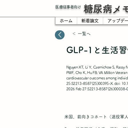
糖尿病メ
​医療従事者向け
ホーム
新着論文
アップデ
＜ 一覧へ
GLP-1と生
Nguyen XT, Li Y, Czernichow S, Rassy 
PWF, Cho K, Hu FB; VA Million Veteran 
cardiovascular outcomes among individu
25:S2213-8587(25)00395-X. doi: 10.10
2026 Feb 27:S2213-8587(26)00038-0
米国、前向きコホート（退役軍人 9