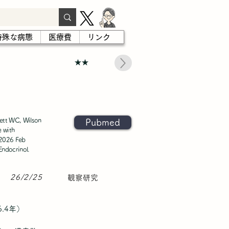
特殊な病態
医療費
リンク
★★
ett WC, Wilson
Pubmed
e with
 2026 Feb
ndocrinol.
26/2/25
観察研究
.4年）