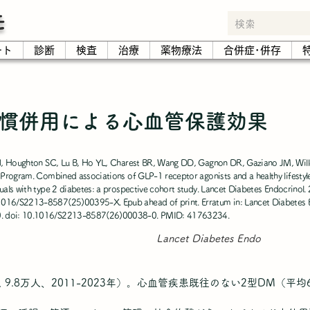
モ
ート
診断
検査
治療
薬物療法
合併症･併存
活習慣併用による心血管保護効果
N, Houghton SC, Lu B, Ho YL, Charest BR, Wang DD, Gagnon DR, Gaziano JM, Will
Program. Combined associations of GLP-1 receptor agonists and a healthy lifestyl
als with type 2 diabetes: a prospective cohort study. Lancet Diabetes Endocrinol.
16/S2213-8587(25)00395-X. Epub ahead of print. Erratum in: Lancet Diabetes E
. doi: 10.1016/S2213-8587(26)00038-0. PMID: 41763234.
Lancet Diabetes Endo
.8万人、2011-2023年）。心血管疾患既往のない2型DM（平均6