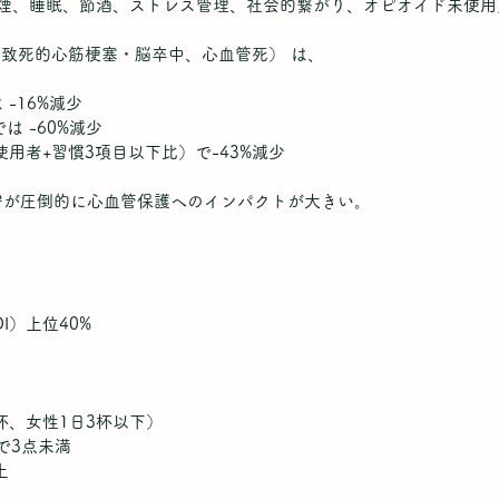
禁煙、睡眠、節酒、ストレス管理、社会的繋がり、オピオイド未使用
非致死的心筋梗塞・脳卒中、心血管死） は、
-16%減少
は -60%減少
非使用者+習慣3項目以下比）で-43%減少
遵守が圧倒的に心血管保護へのインパクトが大きい。
I）上位40%
4杯、女性1日3杯以下）
）で3点未満
上