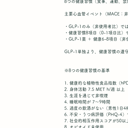
8つの健康習慣（食事、運動、
主要心血管イベント（MACE：
・GLP-1のみ（非使用者比）では 
・健康習慣8項目（0-1項目比）で
・GLP-1薬 ＋ 健康6-8項目（
GLP-1単独より、健康習慣の
※8つの健康習慣の基準
1. 健康的な植物性食品指数（hPD
2. 身体活動 7.5 MET h/週 以上
3. 生涯を通じて非喫煙
4. 睡眠時間が 7〜9時間
5. 過度の飲酒がない（男性1日
6. 不安・うつ病評価（PHQ-4
7. 社会的相互作用スコアが50以
8. オピオイド未使用