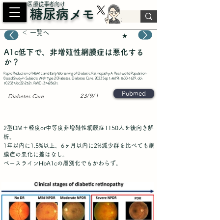
​医療従事者向け
糖尿病メモ
＜ 一覧へ
★
A1c低下で、非増殖性網膜症は悪化する
か？
Rapid Reduction of HbA1c and Early Worsening of Diabetic Retinopathy: A Real-world Population-
Based Study in Subjects With Type 2 Diabetes. Diabetes Care. 2023 Sep 1;46(9):
1633-1639
. doi:
10.2337/dc22-2521. PMID:
37428631
.
Pubmed
23/9/1
Diabetes Care
2型DM＋軽度or中等度非増殖性網膜症1150人を後向き解
析。
1年以内に1.5%以上、6ヶ月以内に2%減少群を比べても網
膜症の悪化に差はなし。
ベースラインHbA1cの層別化でもかわらず。