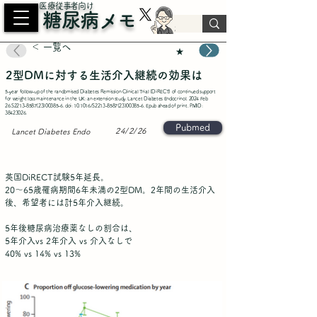
​医療従事者向け
糖尿病メモ
＜ 一覧へ
★
2型DMに対する生活介入継続の効果は
5-year follow-up of the randomised Diabetes Remission Clinical Trial (DiRECT) of continued support
for weight loss maintenance in the UK: an extension study. Lancet Diabetes Endocrinol. 2024 Feb
26:S2213-8587(23)00385-6. doi: 10.1016/S2213-8587(23)00385-6. Epub ahead of print. PMID:
38423026
.
Pubmed
24/2/26
Lancet Diabetes Endo
英国DiRECT試験5年延長。
20〜65歳罹病期間6年未満の2型DM。2年間の生活介入
後、希望者には計5年介入継続。
5年後糖尿病治療薬なしの割合は、
5年介入vs 2年介入 vs 介入なしで
40% vs 14% vs 13%