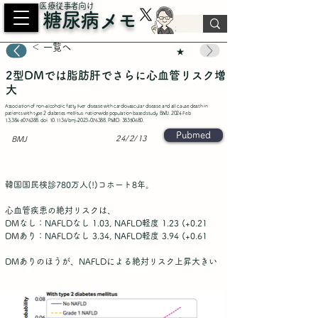
​医療従事者向け
糖尿病メモ
＜ 一覧へ
★
2型DMでは脂肪肝でさらに心血管リスク増
大
Association of non-alcoholic fatty liver disease with cardiovascular disease and all cause death in
patients with type 2 diabetes mellitus: nationwide population based study. BMJ. 2024 Feb
13;384:e076388. doi: 10.1136/bmj-2023-076388. PMID:
38350680
.
Pubmed
24/2/13
BMJ
韓国国民検診780万人(!)コホート8年。
心血管疾患の絶対リスクは、
DMなし：NAFLDなし 1.03, NAFLD軽度 1.23 (+0.21
DMあり：NAFLDなし 3.34, NAFLD軽度 3.94 (+0.61
DMありのほうが、NAFLDによる絶対リスク上昇大きい