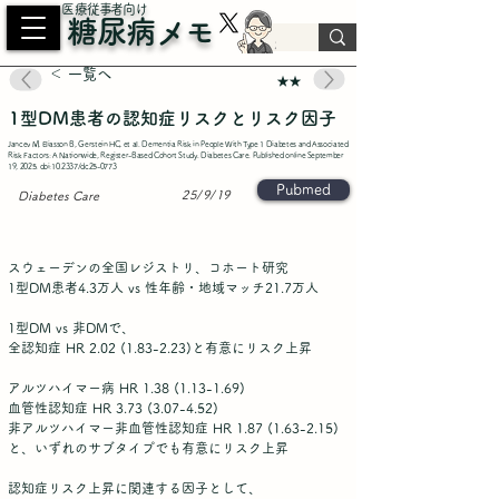
​医療従事者向け
糖尿病メモ
＜ 一覧へ
★★
1型DM患者の認知症リスクとリスク因子
Jancev M, Eliasson B, Gerstein HC, et al. Dementia Risk in People With Type 1 Diabetes and Associated
Risk Factors: A Nationwide, Register-Based Cohort Study. Diabetes Care. Published online September
19, 2025. doi:10.2337/dc25-0773
Pubmed
25/9/19
Diabetes Care
スウェーデンの全国レジストリ、コホート研究
1型DM患者4.3万人 vs 性年齢・地域マッチ21.7万人
1型DM vs 非DMで、
全認知症 HR
2.02 (1.83-2.23)
と有意にリスク上昇
アルツハイマー病 HR
1.38 (1.13-1.69)
血管性認知症 HR
3.73 (3.07-4.52)
非アルツハイマー非血管性認知症 HR
1.87 (1.63-2.15)
と、いずれのサブタイプでも有意にリスク上昇
認知症リスク上昇に関連する因子として、