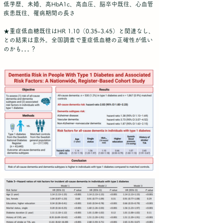
低学歴、未婚、高HbA1c、高血圧、脳卒中既往、心血管
疾患既往、罹病期間の長さ
★重症低血糖既往はHR 1.10（0.35-3.45）と関連なし、
との結果は意外。全国調査で重症低血糖の正確性が低い
のかも｡｡｡？