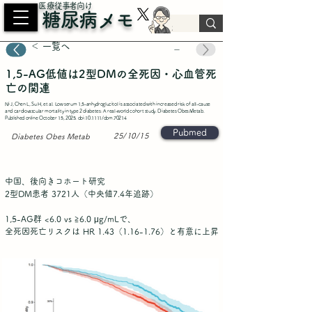
​医療従事者向け
糖尿病メモ
＜ 一覧へ
－
1,5-AG低値は2型DMの全死因・心血管死
亡の関連
Ni J, Chen L, Su H, et al. Low serum 1,5-anhydroglucitol is associated with increased risk of all-cause
and cardiovascular mortality in type 2 diabetes: A real-world cohort study. Diabetes Obes Metab.
Published online October 15, 2025. doi:10.1111/dom.70214
Pubmed
25/10/15
Diabetes Obes Metab
中国、後向きコホート研究
2型DM患者 3721人（中央値7.4年追跡）
1,5-AG群 <6.0 vs ≧6.0 μg/mLで、
全死因死亡リスクは HR 1.43（1.16-1.76）と有意に上昇