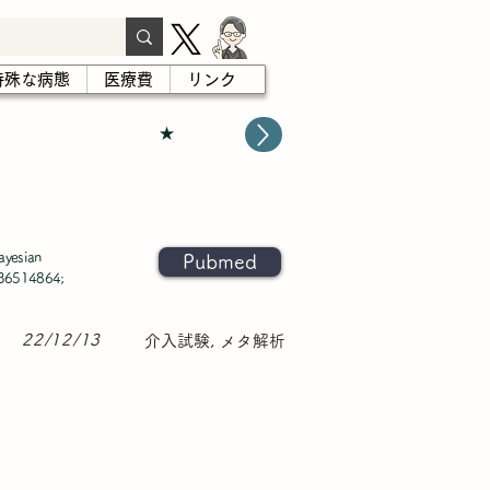
特殊な病態
医療費
リンク
★
ayesian
Pubmed
: 36514864;
22/12/13
介入試験, メタ解析