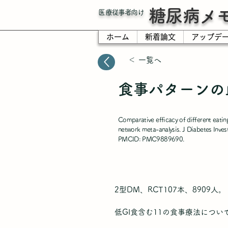
糖尿病メ
​医療従事者向け
ホーム
新着論文
アップデ
＜ 一覧へ
食事パターンの
Comparative efficacy of different eati
network meta-analysis. J Diabetes Inv
PMCID: PMC9889690.
2型DM、RCT107本、8909人。
低GI食含む11の食事療法につい