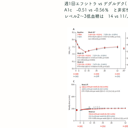
週1回エフシトラ vs デグルデク
A1c -0.51 vs -0.56％ と非劣
レベル2～3低血糖は 14 vs 1