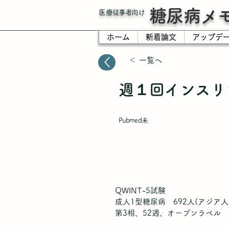
糖尿病メ
​医療従事者向け
ホーム
新着論文
アップデ
＜ 一覧へ
週１回インスリン
Pubmed未
QWINT-5試験
成人1型糖尿病 692人(アジア人2
第3相、52週、オープンラベル