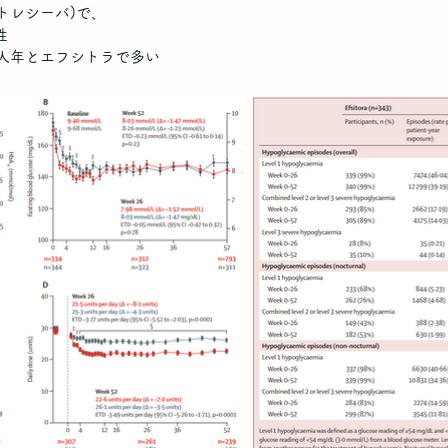
(トレシーバ)で、
性
1/人年とエフシトラで多い