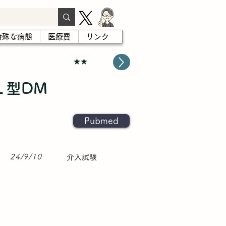
特殊な病態
医療費
リンク
★★
１型DM
Pubmed
24/9/10
介入試験