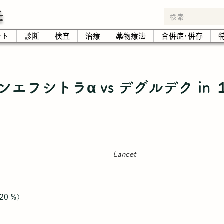
モ
ート
診断
検査
治療
薬物療法
合併症･併存
エフシトラα vs デグルデク in 
Lancet
0 %）