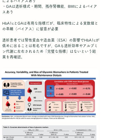
によるバイアスあり
・GAは透析様式・期間、残存腎機能、BMIによるバイア
スあり
HbA1cとGAは有用な指標だが、臨床特性による実数値と
の乖離（バイアス）に留意が必要
透析患者では腎性貧血や造血薬（ESA）の影響でHbA1cが
低めに出ることは有名ですが、GAも透析効率やアルブミ
ン代謝に左右されるため「完璧な指標」はないという結
果を再確認。