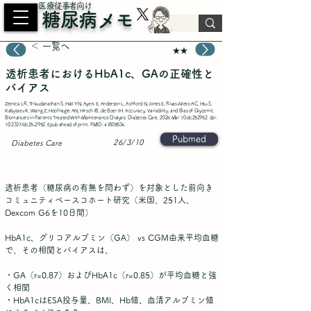
​医療従事者向け
糖尿病メモ
＜ 一覧へ
★★
透析患者におけるHbA1c、GAの正確性と
バイアス
Zelnick LR, Trikudanathan S, Hall YN, Ayers E, Anderson L, Ashford N, Jones E, Rivas-Nieto AC, Hsu S,
Kabytaev K, Wang Z, Hoofnagle AN, Hirsch IB, de Boer IH. Accuracy, Variability, and Bias of Glycemic
Biomarkers in Patients Treated With Maintenance Dialysis. Diabetes Care. 2026 Mar 10:dc252952. doi:
10.2337/dc25-2952. Epub ahead of print. PMID:
41805834
.
Pubmed
26/3/10
Diabetes Care
透析患者（糖尿病の有無を問わず）を対象とした前向き
コミュニティベースコホート研究（米国、251人、
Dexcom G6を10日間）
HbA1c、グリコアルブミン（GA） vs CGM由来平均血糖
で、その相関とバイアスは、
・GA（r=0.87）およびHbA1c（r=0.85）が平均血糖と強
く相関
・HbA1cはESA投与量、BMI、Hb値、血清アルブミン値