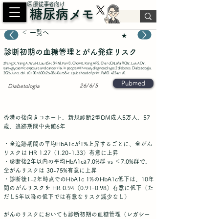
​医療従事者向け
糖尿病メモ
＜ 一覧へ
★
診断初期の血糖管理とがん発症リスク
Zhang X, Yang A, Wu H, Lau ESH, Shi M, Fan B, Chow E, Kong APS, Chan JCN, Ma RCW, Luk AOY.
Early glycaemic exposure and cancer risk in people with newly diagnosed type 2 diabetes. Diabetologia.
2026 Jun 5. doi: 10.1007/s00125-026-06758-7. Epub ahead of print. PMID:
42247170
.
Pubmed
26/6/5
Diabetologia
香港の後向きコホート、新規診断2型DM成人5万人、57
歳、追跡期間中央値6年
・全追跡期間の平均HbA1cが1%上昇するごとに、全がん
リスクは HR 1.27（1.20-1.33）有意に上昇
・診断後2年以内の平均HbA1c≧7.0%群 vs ＜7.0%群で、
全がんリスクは 30-75%有意に上昇
・診断後1-2年時点でのHbA1c 1%のHbA1c低下は、10年
間のがんリスクを HR 0.94（0.91-0.98）有意に低下（た
だし5年以降の低下では有意なリスク減少なし）
がんのリスクにおいても診断初期の血糖管理（レガシー