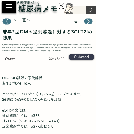
​医療従事者向け
糖尿病メモ
＜ 一覧へ
★
若年2型DMの過剰濾過に対するSGLT2iの
効果
Bjornstad P, Danne T, Klingensmith GJ, et al. Impact of Empagliflozin on Glomerular Hyperfiltration
and Albuminuria in Youth with Type 2 Diabetes: Post-Hoc Analysis of DINAMO. Clin J Am Soc Nephrol.
Published online November 11, 2025. doi:10.2215/CJN.0000000889
Pubmed
25/11/11
Others
DINAMO試験の事後解析
若年2型DM116人
エンパグリフロジン（10/25mg） vs プラセボで、
26週後のeGFRとUACRの変化を比較
eGFRの変化は、
過剰濾過群では、eGFR
は-11.67（95%CI：-19.90〜-3.43）
正常濾過群では、eGFR変化なし