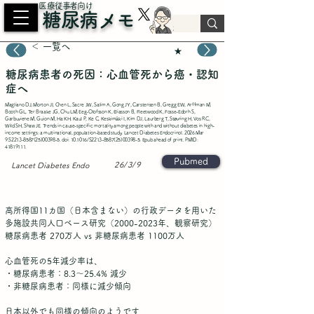
​医療従事者向け
糖尿病メモ
＜ 一覧へ
★
糖尿病患者の死因：心血管死から癌・認知
症へ
Magliano DJ, Morton JI, Chen L, Sacre JW, Salim A, Gong JY, Carstensen B, Gregg EW, Arffman M,
Booth GL, Ter Braake JG, Chu LM, Eeg-Olofsson K, Eliasson B, Fleetwood K, Fosse-Edorh S,
Garbuviene M, Guion M, Ha KH, Kaul P, Ke C, Keskimäki I, Kim DJ, Laurberg T, Støvring H, Vos RC,
Wild SH, Shaw JE. Trends in cause-specific mortality among people with and without diabetes in high-
income settings: a multinational, population-based study. Lancet Diabetes Endocrinol. 2026 Mar
9:S2213-8587(25)00398-5. doi: 10.1016/S2213-8587(25)00398-5. Epub ahead of print. PMID:
41819111
.
Pubmed
26/3/9
Lancet Diabetes Endo
高所得国11カ国（日本含まない）の行政データを用いた
多施設共同人口ベース研究（2000-2023年、観察研究）
糖尿病患者 270万人 vs 非糖尿病患者 1100万人
心血管死の5年減少率は、
・糖尿病患者：8.3〜25.4% 減少
・非糖尿病患者：同様に減少傾向
日本以外でも同様の傾向のようです