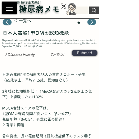
​医療従事者向け
糖尿病メモ
＜ 一覧へ
★
日本人高齢1型DMの認知機能
Nagasawa K, Matsumura K, Uchida T, et al. Longitudinal changes in cognitive function and its related
factors in older type 1 diabetes mellitus patients without dementia. J Diabetes Investig. Published online
September 30, 2025. doi:10.1111/jdi.70168
Pubmed
25/9/30
J Diabetes Investig
日本の高齢1型DM患者28人の前向きコホート研究
（65歳以上、平均71.5歳、認知症なし）
3年後に認知機能低下（MoCA合計スコア2点以上の低
下）を経験したのは32%
MoCA合計スコアの低下は、
1型DMの罹病期間が長いこと（β=−4.77）
発症年齢（β=0.54、有意に正の関連）
と有意に関連
若年発症、長い罹病期間は認知機能低下のリスク因子