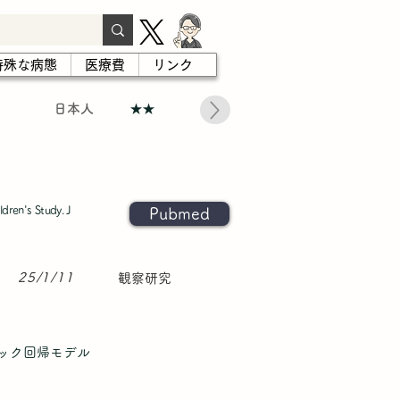
特殊な病態
医療費
リンク
日本人
★★
dren's Study. J
Pubmed
25/1/11
観察研究
ィック回帰モデル