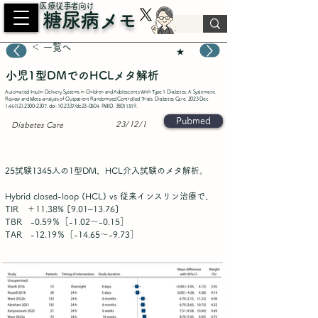
​医療従事者向け
糖尿病メモ
＜ 一覧へ
★
小児1型DMでのHCLメタ解析
Automated Insulin Delivery Systems in Children and Adolescents With Type 1 Diabetes: A Systematic
Review and Meta-analysis of Outpatient Randomized Controlled Trials. Diabetes Care. 2023 Dec
1;46(12):
2300-2307
. doi: 10.2337/dc23-0504. PMID:
38011519
.
Pubmed
23/12/1
Diabetes Care
25試験1345人の1型DM、HCL介入試験のメタ解析。
Hybrid closed-loop (HCL) vs 従来インスリン治療で、
TIR ＋11.38% [9.01–13.76]
TBR -0.59％［-1.02～-0.15］
TAR -12.19％［-14.65～-9.73］