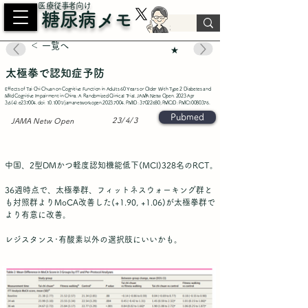
​医療従事者向け
糖尿病メモ
＜ 一覧へ
★
太極拳で認知症予防
Effects of Tai Chi Chuan on Cognitive Function in Adults 60 Years or Older With Type 2 Diabetes and
Mild Cognitive Impairment in China: A Randomized Clinical Trial. JAMA Netw Open. 2023 Apr
3;6(4):e237004. doi: 10.1001/jamanetworkopen.2023.7004. PMID:
37022680
; PMCID: PMC10080376.
Pubmed
23/4/3
JAMA Netw Open
中国、2型DMかつ軽度認知機能低下(MCI)328名のRCT。
36週時点で、太極拳群、フィットネスウォーキング群と
も対照群よりMoCA改善した(+1.90, +1.06)が太極拳群で
より有意に改善。
レジスタンス･有酸素以外の選択肢にいいかも。