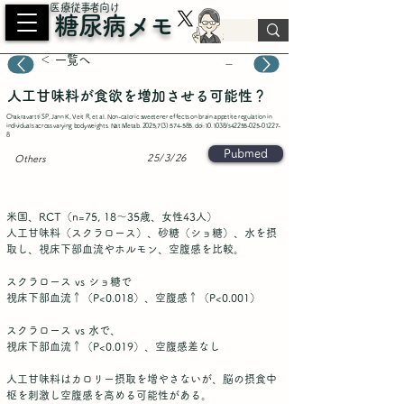
​医療従事者向け
糖尿病メモ
＜ 一覧へ
－
人工甘味料が食欲を増加させる可能性？
Chakravartti SP, Jann K, Veit R, et al. Non-caloric sweetener effects on brain appetite regulation in
individuals across varying body weights. Nat Metab. 2025;7(3):574-585. doi:10.1038/s42255-025-01227-
8
Pubmed
25/3/26
Others
米国、RCT（n=75, 18〜35歳、女性43人）
人工甘味料（スクラロース）、砂糖（ショ糖）、水を摂
取し、視床下部血流やホルモン、空腹感を比較。
スクラロース vs ショ糖で
視床下部血流↑（P<0.018）、空腹感↑（P<0.001）
スクラロース vs 水で、
視床下部血流↑（P<0.019）、空腹感差なし
人工甘味料はカロリー摂取を増やさないが、脳の摂食中
枢を刺激し空腹感を高める可能性がある。