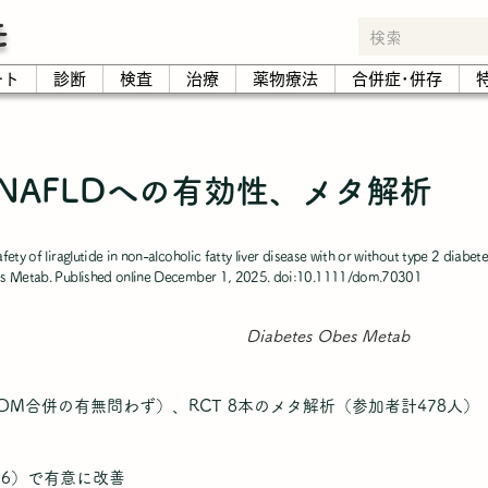
モ
ート
診断
検査
治療
薬物療法
合併症･併存
NAFLDへの有効性、メタ解析
ety of liraglutide in non-alcoholic fatty liver disease with or without type 2 diabet
bes Metab. Published online December 1, 2025. doi:10.1111/dom.70301
Diabetes Obes Metab
2DM合併の有無問わず）、RCT 8本のメタ解析（参加者計478人）
-0.66）で有意に改善