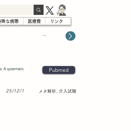
特殊な病態
医療費
リンク
－
es: A systematic
Pubmed
25/12/1
メタ解析, 介入試験