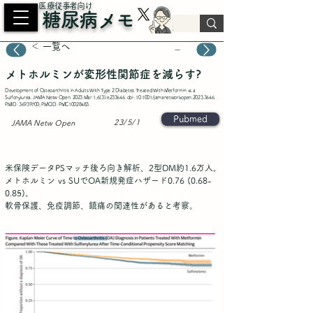
​医療従事者向け
糖尿病メモ
＜ 一覧へ
－
メトホルミンが変形性関節症を減らす?
Development of Osteoarthritis in Adults With Type 2 Diabetes Treated With Metformin vs a
Sulfonylurea. JAMA Netw Open. 2023 Mar 1;6(3):e233646. doi: 10.1001/jamanetworkopen.2023.3646.
PMID:
36939700
; PMCID: PMC10028483.
Pubmed
23/5/1
JAMA Netw Open
米保険データPSマッチ後ろ向き解析、2型DM約1.6万人。
メトホルミン vs SUでOA新規発症ハザード0.76 (0.68-
0.85)。
軟骨保護、免疫調節、鎮痛の関連性があると考察。