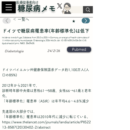
​医療従事者向け
糖尿病メモ
＜ 一覧へ
★
ドイツで糖尿病罹患率(年齢標準化)は低下
Incidence trend of type 2 diabetes from 2012 to 2021 in Germany: an analysis of health claims data of
11 million statutorily insured people. Diabetologia. 2024 Feb 26. doi: 10.1007/s00125-024-06113-8.
Epub ahead of print. PMID:
38409438
.
Pubmed
24/2/26
Diabetologia
ドイツバイエルン州健康保険請求データ約1,100万人(人
口の85%)
2012年から2021年で、
診断時年齢中央値は男性61→58歳、女性66→61歳と若年
化。
「年齢標準化」罹患率（ASIR）は年平均4.6～4.8％減少
先進国の大部分では、
「年齢標準化」罹患率は2010年代に減少に転じている。
https://www.thelancet.com/journals/landia/article/PIIS22
13-8587(20)30402-2/abstract