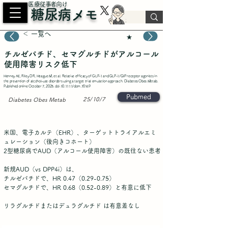
​医療従事者向け
糖尿病メモ
＜ 一覧へ
★
チルゼパチド、セマグルチドがアルコール
使用障害リスク低下
Henney AE, Riley DR, Heague M, et al. Relative efficacy of GLP-1 and GLP-1/GIP receptor agonists in
the prevention of alcohol-use disorders using a target trial emulation approach. Diabetes Obes Metab.
Published online October 7, 2025. doi:10.1111/dom.70169
Pubmed
25/10/7
Diabetes Obes Metab
米国、電子カルテ（EHR）、ターゲットトライアルエミ
ュレーション（後向きコホート）
2型糖尿病でAUD（アルコール使用障害）の既往ない患者
新規AUD（vs DPP4i）は、
チルゼパチドで、HR 0.47（0.29-0.75）
セマグルチドで、HR 0.68（0.52-0.89）と有意に低下
リラグルチドまたはデュラグルチド は有意差なし