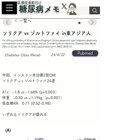
​医療従事者向け
糖尿病メモ
＜ 一覧へ
★
ソリクア vs ゾルトファイ in東アジア人
The efficacy and safety of iGlarLixi versus IDegAsp in Chinese people with type 2 diabetes suboptimally
controlled with oral antidiabetic drugs: The Soli-D randomized controlled trial. Diabetes Obes Metab.
2024 Jun 22. doi: 10.1111/dom.15724. Epub ahead of print. PMID:
38922731
.
Pubmed
24/6/22
Diabetes Obes Metab
中国、インスリン未治療2型DM
ソリクア v s ゾルトファイ24週
A1c -1.8 vs -1.68% (p=0.003）
体重 -0.30 vs +1.19kg（p<0.001）
低血糖RR
0.71 (0.52-0.98)
いずれもソリクアが優れる