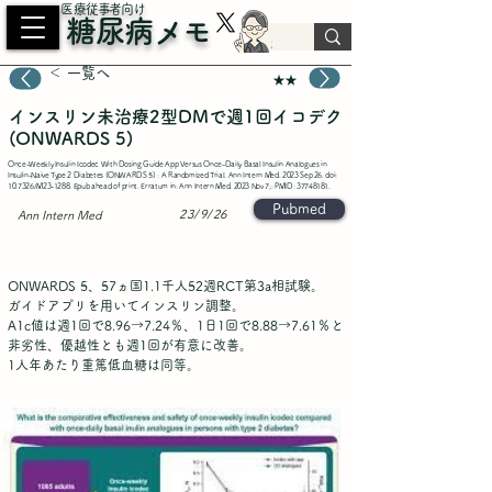
​医療従事者向け
糖尿病メモ
＜ 一覧へ
★★
インスリン未治療2型DMで週1回イコデク
(ONWARDS 5)
Once-Weekly Insulin Icodec With Dosing Guide App Versus Once-Daily Basal Insulin Analogues in
Insulin-Naive Type 2 Diabetes (ONWARDS 5) : A Randomized Trial. Ann Intern Med. 2023 Sep 26. doi:
10.7326/M23-1288. Epub ahead of print. Erratum in: Ann Intern Med. 2023 Nov 7;: PMID:
37748181
.
Pubmed
23/9/26
Ann Intern Med
ONWARDS 5、57ヵ国1.1千人52週RCT第3a相試験。
ガイドアプリを用いてインスリン調整。
A1c値は週1回で8.96→7.24％、1日1回で8.88→7.61％と
非劣性、優越性とも週1回が有意に改善。
1人年あたり重篤低血糖は同等。