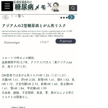
​医療従事者向け
糖尿病メモ
＜ 一覧へ
★★★
アジア人の2型糖尿病とがん死リスク
Association between type 2 diabetes and risk of cancer mortality: a pooled analysis of over 771,000
individuals in the Asia Cohort Consortium. Diabetologia. 2017 Jun;60(6):
1022-1032
. doi:
10.1007/s00125-017-4229-z. Epub 2017 Mar 7. PMID:
28265721
; PMCID: PMC5632944.
Pubmed
17/5/7
Diabetologia
コホート19件のメタ解析。
追跡期間平均12.7年。アジア人77万人（東アジア人66
万、南アジア11万）
DM患者では全がん死リスクHR 1.26（1.21-1.31）。
大腸HR 1.41、肝HR 2.05、胆管HR 1.41、膵R 1.53、乳
HR 1.72、子宮内膜HR 2.73、卵巣HR 1.60、前立腺HR
1.41、腎HR 1.84、甲状腺HR 1.99
白血病、膀胱、子宮頸部、食道、胃、肺がんによる死亡
リスクとは関連なし。