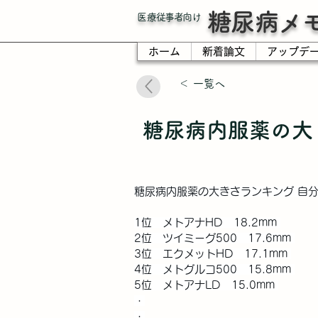
糖尿病メ
​医療従事者向け
ホーム
新着論文
アップデ
＜ 一覧へ
糖尿病内服薬の大
糖尿病内服薬の大きさランキング 自
1位　メトアナHD　18.2mm 
2位　ツイミーグ500　17.6mm 
3位　エクメットHD　17.1mm 
4位　メトグルコ500　15.8mm 
5位　メトアナLD　15.0mm 
・
・